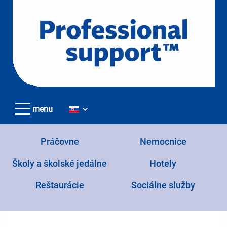
Přejít
k
hlavnímu
obsahu
menu
Práčovne
Nemocnice
Školy a školské jedálne
Hotely
Reštaurácie
Sociálne služby