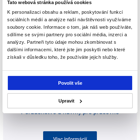
Tato webová stránka používá cookies
Optimalizácia procesov a energií
K personalizaci obsahu a reklam, poskytování funkcí
sociálních médií a analýze naší návštěvnosti využíváme
soubory cookie. Informace o tom, jak náš web používáte,
sdílíme se svými partnery pro sociální média, inzerci a
Viac informácií
analýzy. Partneři tyto údaje mohou zkombinovat s
dalšími informacemi, které jste jim poskytli nebo které
získali v důsledku toho, že používáte jejich služby.
Povolit vše
Upravit
Poradenstvo a návrhy pre práčovne
Viac informácií