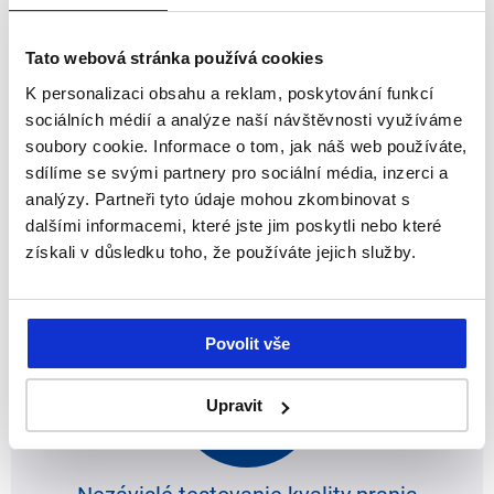
Tato webová stránka používá cookies
K personalizaci obsahu a reklam, poskytování funkcí
sociálních médií a analýze naší návštěvnosti využíváme
Poradenstvo a návrhy pre práčovne
soubory cookie. Informace o tom, jak náš web používáte,
sdílíme se svými partnery pro sociální média, inzerci a
analýzy. Partneři tyto údaje mohou zkombinovat s
dalšími informacemi, které jste jim poskytli nebo které
Viac informácií
získali v důsledku toho, že používáte jejich služby.
Povolit vše
Upravit