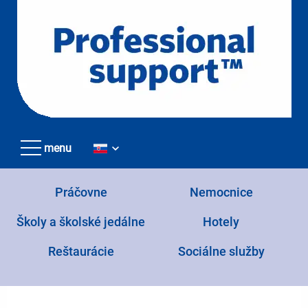
Přejít
k
hlavnímu
obsahu
menu
Práčovne
Nemocnice
Školy a školské jedálne
Hotely
Reštaurácie
Sociálne služby