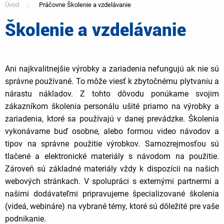
Úvod
Práčovne Školenie a vzdelávanie
Školenie a vzdelávanie
You
are
Ani najkvalitnejšie výrobky a zariadenia nefungujú ak nie sú
správne používané. To môže viesť k zbytočnému plytvaniu a
here
nárastu nákladov. Z tohto dôvodu ponúkame svojim
zákazníkom školenia personálu ušité priamo na výrobky a
zariadenia, ktoré sa používajú v danej prevádzke. Školenia
vykonávame buď osobne, alebo formou video návodov a
tipov na správne použitie výrobkov. Samozrejmosťou sú
tlačené a elektronické materiály s návodom na použitie.
Zároveň sú základné materiály vždy k dispozícii na našich
webových stránkach. V spolupráci s externými partnermi a
našimi dodávateľmi pripravujeme špecializované školenia
(videá, webináre) na vybrané témy, ktoré sú dôležité pre vaše
podnikanie.