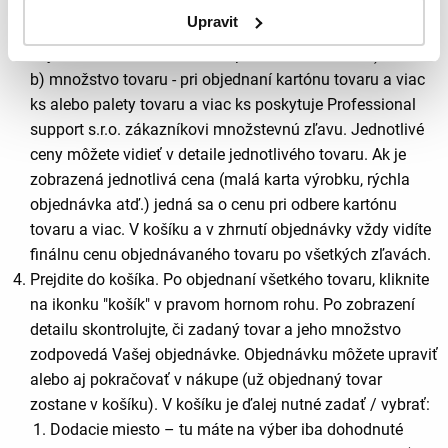
množstva tovaru. Ceny v e-shope zohľadňujú:
Upravit
a) zľavu podľa rámcovej zmluvy (výšku zľavy môžete
nájsť v detailoch Vášho účtu po kliknutí na "účet")
b) množstvo tovaru - pri objednaní kartónu tovaru a viac
ks alebo palety tovaru a viac ks poskytuje Professional
support s.r.o. zákazníkovi množstevnú zľavu. Jednotlivé
ceny môžete vidieť v detaile jednotlivého tovaru. Ak je
zobrazená jednotlivá cena (malá karta výrobku, rýchla
objednávka atď.) jedná sa o cenu pri odbere kartónu
tovaru a viac. V košíku a v zhrnutí objednávky vždy vidíte
finálnu cenu objednávaného tovaru po všetkých zľavách
.
Prejdite do košíka. Po objednaní všetkého tovaru, kliknite
na ikonku "košík" v pravom hornom rohu. Po zobrazení
detailu skontrolujte, či zadaný tovar a jeho množstvo
zodpovedá Vašej objednávke. Objednávku môžete upraviť
alebo aj pokračovať v nákupe (už objednaný tovar
zostane v košíku). V košíku je ďalej nutné zadať / vybrať:
Dodacie miesto –
tu máte na výber iba dohodnuté