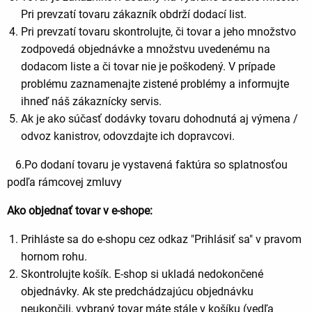
Pri prevzatí tovaru zákazník obdrží dodací list.
Pri prevzatí tovaru skontrolujte, či tovar a jeho množstvo
zodpovedá objednávke a množstvu uvedenému na
dodacom liste a či tovar nie je poškodený. V prípade
problému zaznamenajte zistené problémy a informujte
ihneď náš zákaznícky servis.
Ak je ako súčasť dodávky tovaru dohodnutá aj výmena /
odvoz kanistrov, odovzdajte ich dopravcovi
.
6.Po dodaní tovaru je vystavená faktúra so splatnosťou
podľa rámcovej zmluvy
Ako objednať tovar v e-shope:
Prihláste sa do e-shopu cez odkaz "Prihlásiť sa" v pravom
hornom rohu
.
Skontrolujte košík. E-shop si ukladá nedokončené
objednávky. Ak ste predchádzajúcu objednávku
neukončili, vybraný tovar máte stále v košíku (vedľa