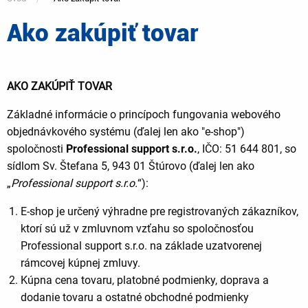
Ako zakúpiť tovar
You
are
AKO ZAKÚPIŤ TOVAR
here
Základné informácie o princípoch fungovania webového
objednávkového systému (ďalej len ako "e-shop")
spoločnosti
Professional support s.r.o.
, IČO:
51 644 801, so
sídlom Sv. Štefana 5, 943 01 Štúrovo
(ďalej len ako
„
Professional support s.r.o.
“):
E-shop je určený výhradne pre registrovaných zákazníkov,
ktorí sú už v zmluvnom vzťahu so spoločnosťou
Professional support s.r.o. na základe uzatvorenej
rámcovej kúpnej zmluvy
.
Kúpna cena tovaru, platobné podmienky, doprava a
dodanie tovaru a ostatné obchodné podmienky