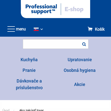
Přejít
k
hlavnímu
obsahu
menu
Košík
Kuchyňa
Upratovanie
Pranie
Osobná hygiena
Dávkovače a
Akcie
príslušenstvo
Úvod
Ako zakúpiť tovar