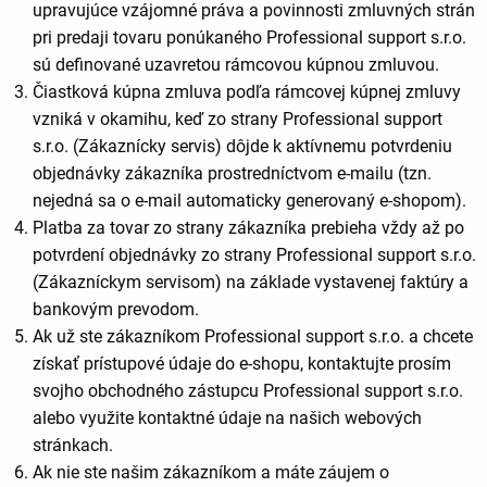
upravujúce vzájomné práva a povinnosti zmluvných strán
pri predaji tovaru ponúkaného Professional support s.r.o.
sú definované uzavretou rámcovou kúpnou zmluvou
.
Čiastková kúpna zmluva podľa rámcovej kúpnej zmluvy
vzniká v okamihu, keď zo strany Professional support
s.r.o. (Zákaznícky servis) dôjde k aktívnemu potvrdeniu
objednávky zákazníka prostredníctvom e-mailu (tzn.
nejedná sa o e-mail automaticky generovaný e-shopom).
Platba za tovar zo strany zákazníka prebieha vždy až po
potvrdení objednávky zo strany Professional support s.r.o.
(Zákazníckym servisom) na základe vystavenej faktúry a
bankovým prevodom.
Ak už ste zákazníkom Professional support s.r.o. a chcete
získať prístupové údaje do e-shopu, kontaktujte prosím
svojho obchodného zástupcu Professional support s.r.o.
alebo využite kontaktné údaje na našich webových
stránkach.
Ak nie ste našim zákazníkom a máte záujem o