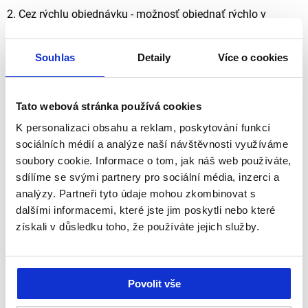
2.
Cez rýchlu objednávku
- možnosť objednať rýchlo v
tabuľkovom zobrazení. Vyberte si kategóriu tovaru, z ktorej
chcete objednávať. U vybraného tovaru zadajte množstvo a
Souhlas
Detaily
Více o cookies
pridajte tovar do košíka (potvrdenie vykonané Enterom po
zadaní množstva, kliknutím na ikonku "košík" v riadku tovaru
alebo na konci tabuľky kliknutím na "všetko do košíka" - vloží
Tato webová stránka používá cookies
všetok tovar, u ktorého bolo zadané množstvo do košíka,
K personalizaci obsahu a reklam, poskytování funkcí
odporúčame objednávať jedným spôsobom, aby nedošlo k
sociálních médií a analýze naší návštěvnosti využíváme
opakovanej objednávke).
soubory cookie. Informace o tom, jak náš web používáte,
sdílíme se svými partnery pro sociální média, inzerci a
3.
Cez vzorové / historické objednávky
- K vzorovým /
analýzy. Partneři tyto údaje mohou zkombinovat s
historickým objednávkam sa dostanete cez odkaz
dalšími informacemi, které jste jim poskytli nebo které
"objednávky" v pravom hornom rohu, nad tabuľkou "rýchle
získali v důsledku toho, že používáte jejich služby.
objednávky" alebo pri zobrazení detailu účtu po kliknutí na
"účet" v pravom hornom rohu. Professional support s.r.o.
Vám môže vzorovú objednávku na Vaše želanie pripraviť.
Povolit vše
Cena tovaru za 1 ks sa mení podľa objednávaného