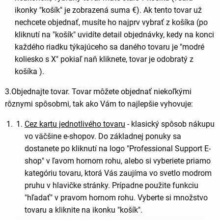
ikonky "košík" je zobrazená suma €). Ak tento tovar už
nechcete objednať, musíte ho najprv vybrať z košíka (po
kliknutí na "košík" uvidíte detail objednávky, kedy na konci
každého riadku týkajúceho sa daného tovaru je "modré
koliesko s X" pokiaľ naň kliknete, tovar je odobratý z
košíka ).
3.Objednajte tovar. Tovar môžete objednať niekoľkými
rôznymi spôsobmi, tak ako Vám to najlepšie vyhovuje:
Cez kartu jednotlivého tovaru
- klasický spôsob nákupu
vo väčšine e-shopov. Do základnej ponuky sa
dostanete po kliknutí na logo "Professional Support E-
shop" v ľavom hornom rohu, alebo si vyberiete priamo
kategóriu tovaru, ktorá Vás zaujíma vo svetlo modrom
pruhu v hlavičke stránky. Prípadne použite funkciu
"hľadať" v pravom hornom rohu. Vyberte si množstvo
tovaru a kliknite na ikonku "košík".